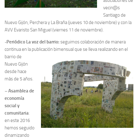
asociaciones de
vecin@s
Santiago de
Nuevo Gijón, Perchera y La Braña (jueves 10 de noviembre) y con la
AVV Evaristo San Miguel (viernes 11 de noviembre).
-Periódico La voz del barrio:
seguimos colaboración de manera
continua en la publicación bimens
ual que se lleva realizando en el
barrio de
Nuevo Gijón
desde hace
más de 5 años.
– Asamblea de
economía
social y
comunitaria
:
en este 2016
hemos seguido
dinamizando