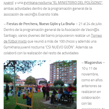
juvenil
y una
gymkana nocturna “EL MINISTERIO DEL POLÍGONO”
,
ambas actividades dentro de la programación general de la
asociación de vecin@s Evaristo Valle.
– Fiestas de Perchera, Nuevo Gijón y La Braña
– 21 al 24 de julio.
Dentro de la programación general de la Asociación de Vecin@s
Santiago, varios jóvenes del barrio propusieron realizar un
Torneo
de fútbol mixto
que reunió a más de 100 chicos y además una
Gymkhana juvenil nocturna “CSI NUEVO GIJÓN”. Además se
colaboró con la realización del resto d
e actividades
– Magüestus
–
10 y 11 de
noviembre,
como en años
anteriores se
realizaron en
colaboración
con las