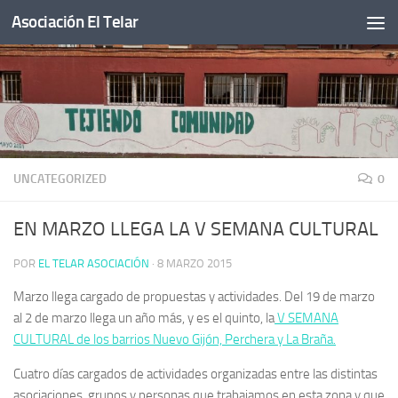
Asociación El Telar
Saltar al contenido
UNCATEGORIZED
0
EN MARZO LLEGA LA V SEMANA CULTURAL
POR
EL TELAR ASOCIACIÓN
·
8 MARZO 2015
Marzo llega cargado de propuestas y actividades. Del 19 de marzo
al 2 de marzo llega un año más, y es el quinto, la
V SEMANA
CULTURAL de los barrios Nuevo Gijón, Perchera y La Braña.
Cuatro días cargados de actividades organizadas entre las distintas
asociaciones, grupos y personas que trabajamos en esta zona y que