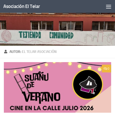
Asociación El Telar
Saltar al contenido
AUTOR:
EL TELAR ASOCIACIÓN
0