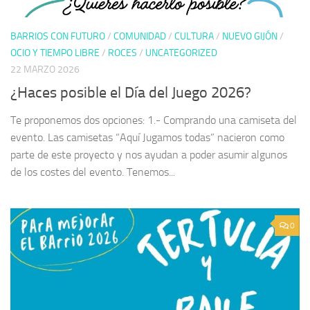
BARRIOS CON FUTURO
/
COMUNIDAD
/
CULTURA
/
NUEVO GIJÓN
/
OCIO Y TIEMPO LIBRE
/
ROCES
/
UNCATEGORIZED
22 MARZO 2026
¿Haces posible el Día del Juego 2026?
Te proponemos dos opciones: 1.- Comprando una camiseta del
evento. Las camisetas “Aquí Jugamos todas” nacieron como
parte de este proyecto y nos ayudan a poder asumir algunos
de los costes del evento. Tenemos...
0