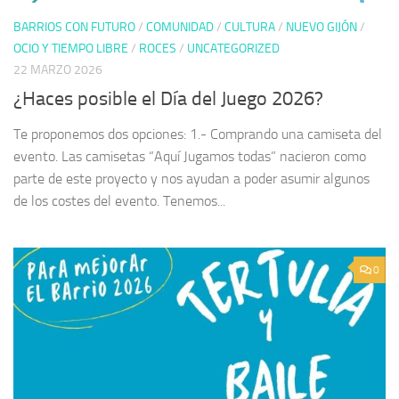
BARRIOS CON FUTURO
/
COMUNIDAD
/
CULTURA
/
NUEVO GIJÓN
/
OCIO Y TIEMPO LIBRE
/
ROCES
/
UNCATEGORIZED
22 MARZO 2026
¿Haces posible el Día del Juego 2026?
Te proponemos dos opciones: 1.- Comprando una camiseta del
evento. Las camisetas “Aquí Jugamos todas” nacieron como
parte de este proyecto y nos ayudan a poder asumir algunos
de los costes del evento. Tenemos...
0