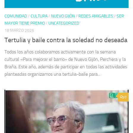
COMUNIDAD
/
CULTURA
/
NUEVO GIJÓN
/
REDES AMIGABLES
/
SER
MAYOR TIENE PREMIO
/
UNCATEGORIZED
18 MARZO 2026
Tertulia y baile contra la soledad no deseada
Todos los años colaboramos activamente con la semana
cultural «Para mejorar el barrio» de Nuevo Gijón, Perchera y la
Braña. Este año, además de participar en todas las actividades
planteadas organizamos una tertulia-baile para...
0