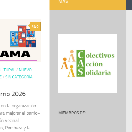
MÁS
0
ULTURAL
/
NUEVO
E
/
SIN CATEGORÍA
arrio 2026
en la organización
ra mejorar el barrio»
MIEMBROS DE:
ón vecinal
n, Perchera y la