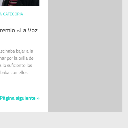
IN CATEGORÍA
premio «La Voz
scinaba bajar a la
ar por la orilla del
lo suficiente los
baba con ellos
.
Página siguiente »