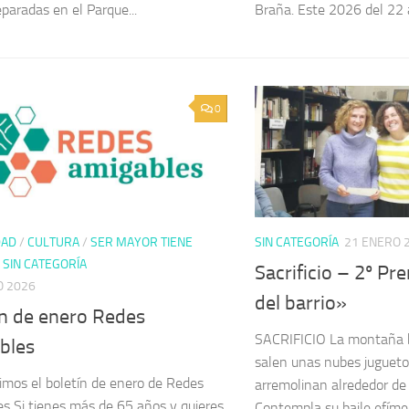
eparadas en el Parque...
Braña. Este 2026 del 22 a
0
DAD
/
CULTURA
/
SER MAYOR TIENE
SIN CATEGORÍA
21 ENERO 
/
SIN CATEGORÍA
Sacrificio – 2º Pr
O 2026
del barrio»
ín de enero Redes
SACRIFICIO La montaña b
bles
salen unas nubes juguet
mos el boletín de enero de Redes
arremolinan alrededor de
s Si tienes más de 65 años y quieres
Contempla su baile efíme