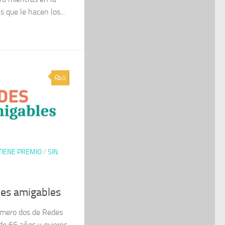
s que le hacen los...
0
TIENE PREMIO
/
SIN
des amigables
úmero dos de Redes
de 65 años y quieres