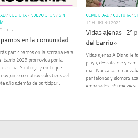
DAD
/
CULTURA
/
NUEVO GIJÓN
/
SIN
COMUNIDAD
/
CULTURA
/
S
ÍA
12 FEBRERO 2025
O 2025
Vidas ajenas -2º 
cipamos en la comunidad
del barrio»
ás participamos en la semana Para
Vidas ajenas A Diana le fa
el barrio 2025 promovida por la
playa, descalzarse y camin
ón vecinal Santiago y en la que
mar. Nunca se remangaba 
mos junto con otros colectivos del
pantalones y siempre aca
ste año además de participar...
empapados. «Si me viera..