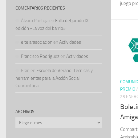
juego pr
COMENTARIOS RECIENTES
Álvaro Pantoja
en
Fallo del jurado IX
edición «La voz del barrio»
eltelarasociacion
en
Actividades
Francisco Rodriguez
en
Actividades
Fran
en
Escuela de Verano: Técnicas y
herramientas para la Acción Social
COMUNI
Comunitaria
PREMIO
23 ENER
Bolet
ARCHIVOS
Amiga
Archivos
Comparti
Amigable