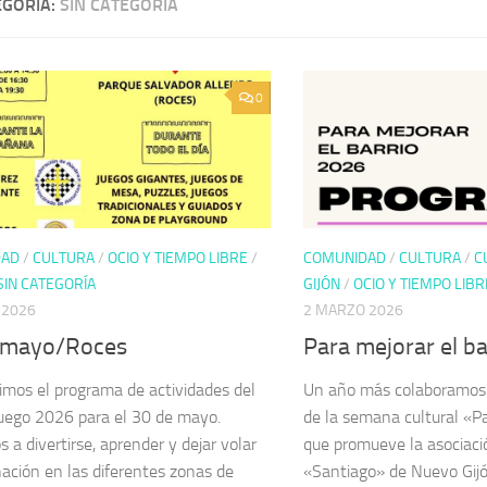
EGORÍA:
SIN CATEGORÍA
0
DAD
/
CULTURA
/
OCIO Y TIEMPO LIBRE
/
COMUNIDAD
/
CULTURA
/
C
SIN CATEGORÍA
GIJÓN
/
OCIO Y TIEMPO LIBR
 2026
2 MARZO 2026
 mayo/Roces
Para mejorar el b
mos el programa de actividades del
Un año más colaboramos 
Juego 2026 para el 30 de mayo.
de la semana cultural «Pa
 a divertirse, aprender y dejar volar
que promueve la asociaci
nación en las diferentes zonas de
«Santiago» de Nuevo Gijó