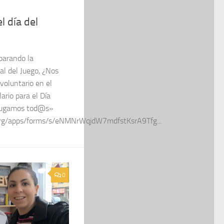
l día del
parando la
al del Juego, ¿Nos
voluntario en el
ario para el Día
 jugamos tod@s»
.org/apps/forms/s/eNMNrWqjdW7mdfstKsrA9Tfg...
0