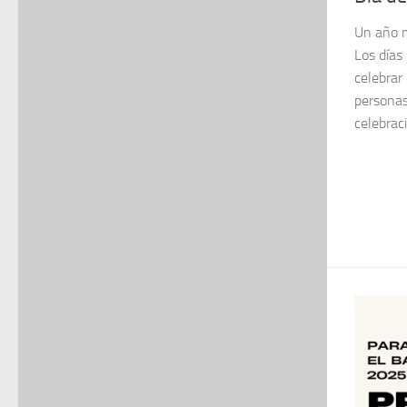
Un año m
Los días
celebrar
personas
celebraci