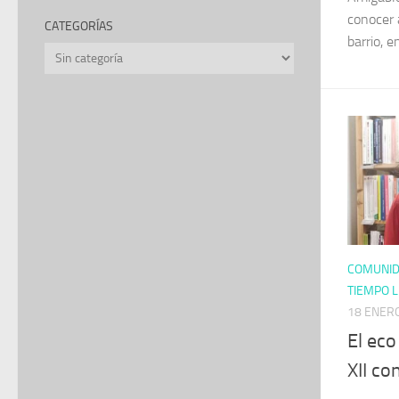
conocer 
CATEGORÍAS
barrio, e
Categorías
COMUNI
TIEMPO L
18 ENER
El ec
XII co