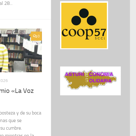
l 28...
0
2026
emio «La Voz
osteza y de su boca
onas que se
 su cumbre.
ro mientras en la