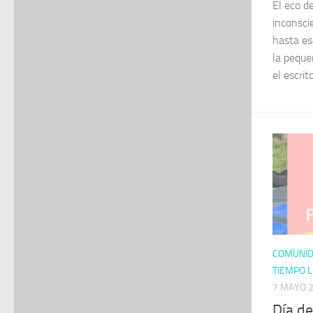
El eco d
inconsci
hasta es
la peque
el escrit
COMUNI
TIEMPO L
7 MAYO 
Día de