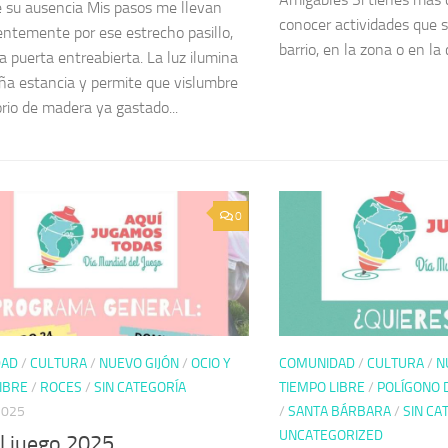
e su ausencia Mis pasos me llevan
conocer actividades que s
entemente por ese estrecho pasillo,
barrio, en la zona o en la 
a puerta entreabierta. La luz ilumina
ña estancia y permite que vislumbre
orio de madera ya gastado...
0
DAD
/
CULTURA
/
NUEVO GIJÓN
/
OCIO Y
COMUNIDAD
/
CULTURA
/
N
IBRE
/
ROCES
/
SIN CATEGORÍA
TIEMPO LIBRE
/
POLÍGONO 
2025
/
SANTA BÁRBARA
/
SIN CA
UNCATEGORIZED
l juego 2025