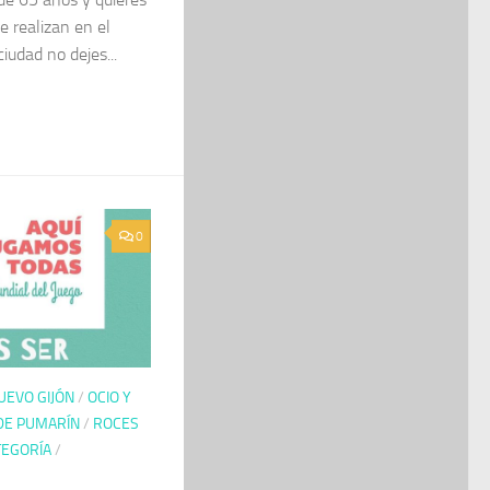
e realizan en el
ciudad no dejes...
0
UEVO GIJÓN
/
OCIO Y
DE PUMARÍN
/
ROCES
TEGORÍA
/