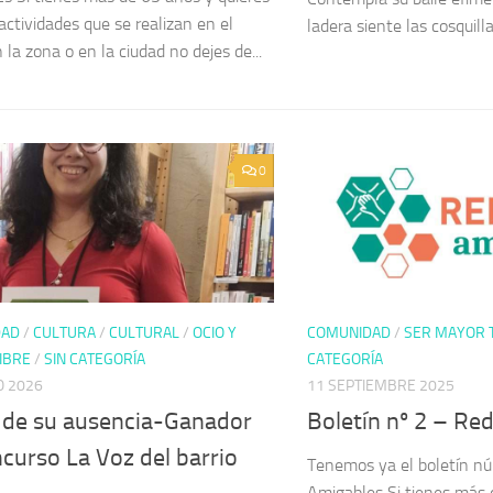
actividades que se realizan en el
ladera siente las cosquilla
n la zona o en la ciudad no dejes de...
0
DAD
/
CULTURA
/
CULTURAL
/
OCIO Y
COMUNIDAD
/
SER MAYOR 
IBRE
/
SIN CATEGORÍA
CATEGORÍA
O 2026
11 SEPTIEMBRE 2025
o de su ausencia-Ganador
Boletín nº 2 – Re
ncurso La Voz del barrio
Tenemos ya el boletín n
Amigables Si tienes más 