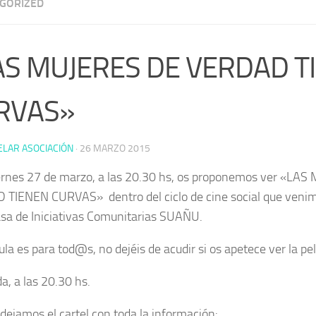
GORIZED
AS MUJERES DE VERDAD T
RVAS»
ELAR ASOCIACIÓN
·
26 MARZO 2015
ernes 27 de marzo, a las 20.30 hs, os proponemos ver «LA
TIENEN CURVAS» dentro del ciclo de cine social que veni
asa de Iniciativas Comunitarias SUAÑU.
ula es para tod@s, no dejéis de acudir si os apetece ver la pel
a, a las 20.30 hs.
 dejamos el cartel con toda la información: