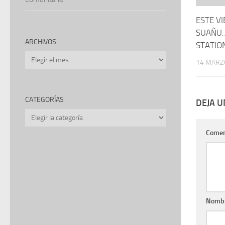
ESTE V
SUAÑU…
ARCHIVOS
STATIO
Archivos
14 MARZ
CATEGORÍAS
DEJA 
Categorías
Comen
Nomb