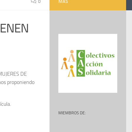
0
MÁS
IENEN
S MUJERES DE
mos proponiendo
ícula.
MIEMBROS DE: