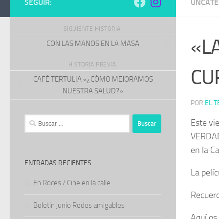
SEGUIR:
UNCATE
SIGUIENTE HISTORIA
«L
CON LAS MANOS EN LA MASA
HISTORIA PREVIA
CU
CAFÉ TERTULIA «¿CÓMO MEJORAMOS
NUESTRA SALUD?»
POR
EL T
Buscar:
Este vi
VERDAD 
en la C
ENTRADAS RECIENTES
La pelíc
En Roces / Cine en la calle
Recuerd
Boletín junio Redes amigables
Aquí os