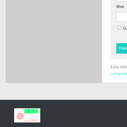
Web
Gu
Este sit
comentar