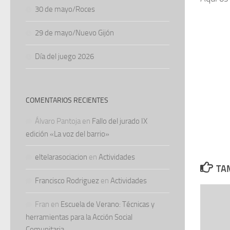
30 de mayo/Roces
29 de mayo/Nuevo Gijón
Día del juego 2026
COMENTARIOS RECIENTES
Álvaro Pantoja
en
Fallo del jurado IX
edición «La voz del barrio»
eltelarasociacion
en
Actividades
TAM
Francisco Rodriguez
en
Actividades
Fran
en
Escuela de Verano: Técnicas y
herramientas para la Acción Social
Comunitaria