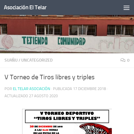
Asociación El Telar
Saltar al contenido
SUAÑU
/
UNCATEGORIZED
0
V Torneo de Tiros libres y triples
POR
EL TELAR ASOCIACIÓN
· PUBLICADA
17 DICIEMBRE 2018
·
ACTUALIZADO
27 AGOSTO 2020