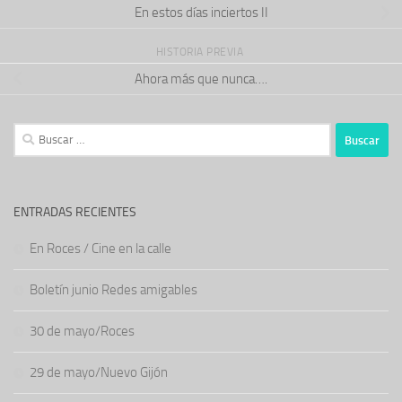
En estos días inciertos II
HISTORIA PREVIA
Ahora más que nunca….
Buscar:
ENTRADAS RECIENTES
En Roces / Cine en la calle
Boletín junio Redes amigables
30 de mayo/Roces
29 de mayo/Nuevo Gijón