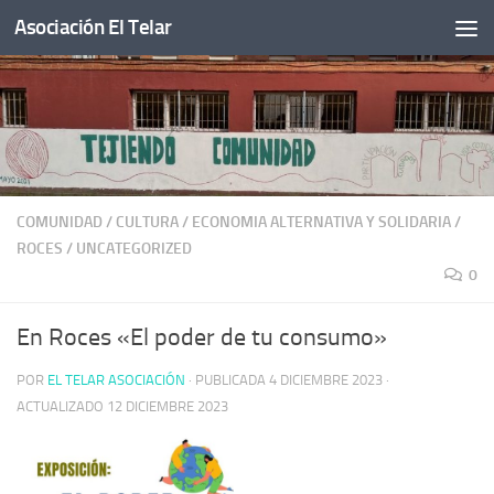
Asociación El Telar
Saltar al contenido
COMUNIDAD
/
CULTURA
/
ECONOMIA ALTERNATIVA Y SOLIDARIA
/
ROCES
/
UNCATEGORIZED
0
En Roces «El poder de tu consumo»
POR
EL TELAR ASOCIACIÓN
· PUBLICADA
4 DICIEMBRE 2023
·
ACTUALIZADO
12 DICIEMBRE 2023