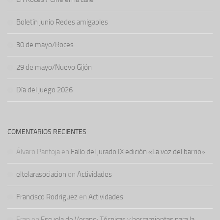
Boletín junio Redes amigables
30 de mayo/Roces
29 de mayo/Nuevo Gijón
Día del juego 2026
COMENTARIOS RECIENTES
Álvaro Pantoja
en
Fallo del jurado IX edición «La voz del barrio»
eltelarasociacion
en
Actividades
Francisco Rodriguez
en
Actividades
Fran
en
Escuela de Verano: Técnicas y herramientas para la