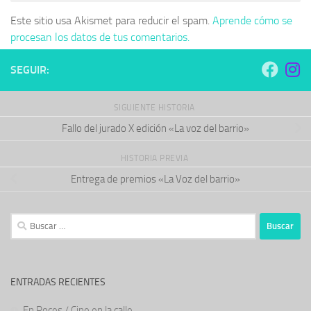
Este sitio usa Akismet para reducir el spam.
Aprende cómo se
procesan los datos de tus comentarios.
SEGUIR:
SIGUIENTE HISTORIA
Fallo del jurado X edición «La voz del barrio»
HISTORIA PREVIA
Entrega de premios «La Voz del barrio»
Buscar:
ENTRADAS RECIENTES
En Roces / Cine en la calle