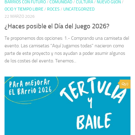
BARRIOS CON FUTURO
/
COMUNIDAD
/
CULTURA
/
NUEVO GIJÓN
/
OCIO Y TIEMPO LIBRE
/
ROCES
/
UNCATEGORIZED
22 MARZO 2026
¿Haces posible el Día del Juego 2026?
Te proponemos dos opciones: 1.- Comprando una camiseta del
evento. Las camisetas “Aquí Jugamos todas” nacieron como
parte de este proyecto y nos ayudan a poder asumir algunos
de los costes del evento. Tenemos...
0