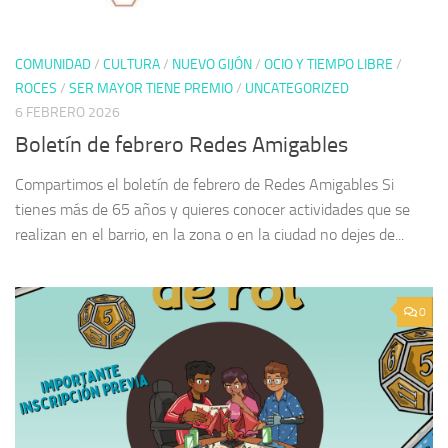
COMUNIDAD
/
CULTURA
/
NUEVO GIJÓN
/
OCIO Y TIEMPO LIBRE
/
ROCES
/
SER MAYOR TIENE PREMIO
/
UNCATEGORIZED
6 FEBRERO 2026
Boletín de febrero Redes Amigables
Compartimos el boletín de febrero de Redes Amigables Si
tienes más de 65 años y quieres conocer actividades que se
realizan en el barrio, en la zona o en la ciudad no dejes de...
0