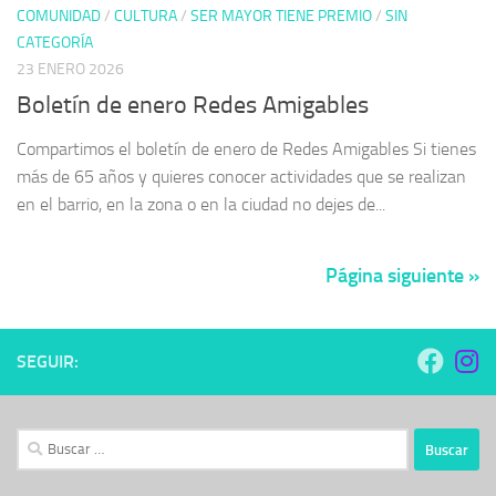
COMUNIDAD
/
CULTURA
/
SER MAYOR TIENE PREMIO
/
SIN
CATEGORÍA
23 ENERO 2026
Boletín de enero Redes Amigables
Compartimos el boletín de enero de Redes Amigables Si tienes
más de 65 años y quieres conocer actividades que se realizan
en el barrio, en la zona o en la ciudad no dejes de...
Página siguiente »
SEGUIR:
Buscar: