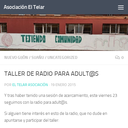
Asociación El Telar
Saltar al contenido
NUEVO GIJÓN
/
SUAÑU
/
UNCATEGORIZED
0
TALLER DE RADIO PARA ADULT@S
POR
EL TELAR ASOCIACIÓN
·
19 ENERO 2015
Y tras haber tenido una sesión de acercamiento, este viernes 23
seguimos con la radio para adult@s.
Si alguien tiene interés en esto de la radio, que no dude en
apuntarse y participar del taller: