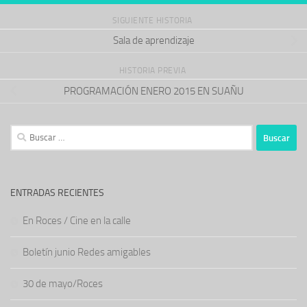
SIGUIENTE HISTORIA
Sala de aprendizaje
HISTORIA PREVIA
PROGRAMACIÓN ENERO 2015 EN SUAÑU
Buscar:
ENTRADAS RECIENTES
En Roces / Cine en la calle
Boletín junio Redes amigables
30 de mayo/Roces