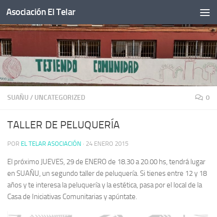
Asociación El Telar
Saltar al contenido
SUAÑU
/
UNCATEGORIZED
0
TALLER DE PELUQUERÍA
POR
EL TELAR ASOCIACIÓN
·
24 ENERO 2015
El próximo JUEVES, 29 de ENERO de 18.30 a 20.00 hs, tendrá lugar
en SUAÑU, un segundo taller de peluquería. Si tienes entre 12 y 18
años y te interesa la peluquería y la estética, pasa por el local de la
Casa de Iniciativas Comunitarias y apúntate.