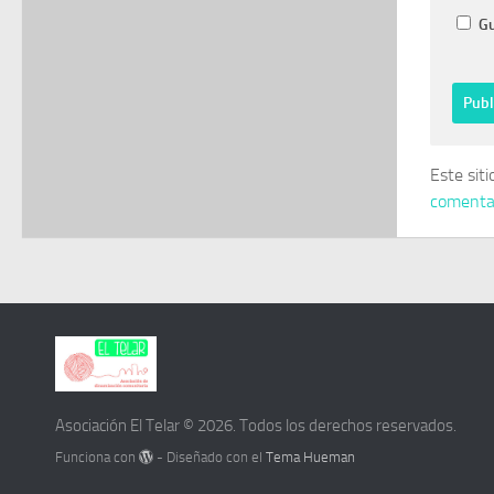
Gu
Este sit
comentar
Asociación El Telar © 2026. Todos los derechos reservados.
Funciona con
- Diseñado con el
Tema Hueman