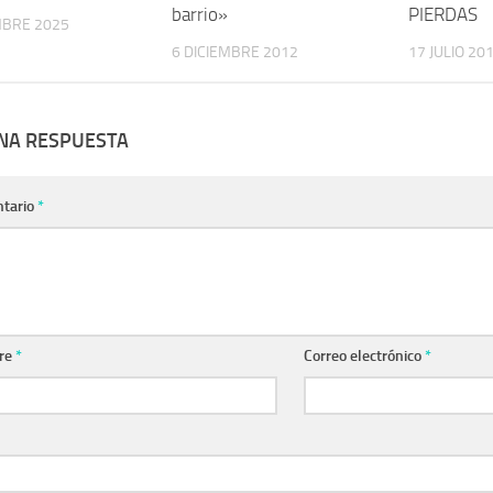
barrio»
PIERDAS
MBRE 2025
6 DICIEMBRE 2012
17 JULIO 20
UNA RESPUESTA
tario
*
re
*
Correo electrónico
*