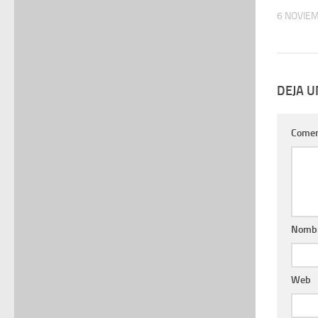
6 NOVIE
DEJA 
Comen
Nomb
Web