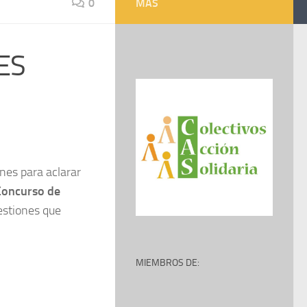
0
MÁS
ES
ones para aclarar
Concurso de
estiones que
MIEMBROS DE: