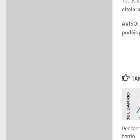
Todas l
eltela
AVISO:
podéis 
TAM
Pensand
barrio