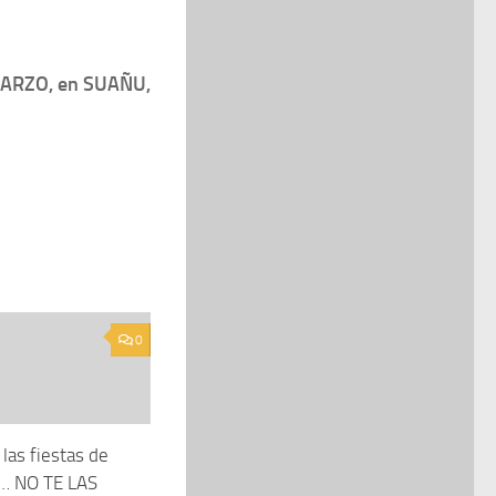
 MARZO, en SUAÑU,
0
las fiestas de
… NO TE LAS