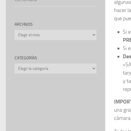
algunas
hacer l
que pue
ARCHIVOS
Si 
Archivos
PR
Si 
Des
CATEGORÍAS
«SA
Categorías
tar
y t
rep
IMPOR
una gra
cámara