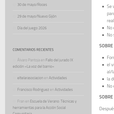
30 de mayo/Roces
Se 
par
29 de mayo/Nuevo Gijón
real
No 
Día del juego 2026
No 
SOBRE 
COMENTARIOS RECIENTES
For
Álvaro Pantoja
en
Fallo del jurado IX
el 
edición «La voz del barrio»
al/
eltelarasociacion
en
Actividades
la 
No 
Francisco Rodriguez
en
Actividades
SOBRE 
Fran
en
Escuela de Verano: Técnicas y
herramientas para la Acción Social
Después
Comunitaria