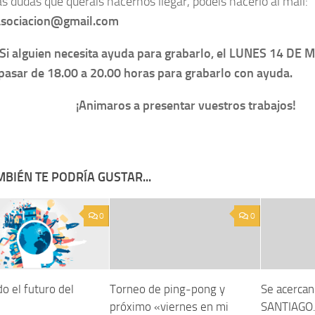
as dudas que queráis hacernos llegar, podéis hacerlo al mail:
rasociacion@gmail.com
Si alguien necesita ayuda para grabarlo, el LUNES 14 DE
pasar de 18.00 a 20.00 horas para grabarlo con ayuda.
¡Animaros a presentar vuestros trabajos!
BIÉN TE PODRÍA GUSTAR...
0
0
o el futuro del
Torneo de ping-pong y
Se acercan 
próximo «viernes en mi
SANTIAGO