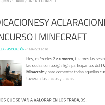
GIJÓN
/
SUAÑU
/
UNCATEGORIZED
DICACIONESY ACLARACION
NCURSO I MINECRAFT
ELAR ASOCIACIÓN
·
4 MARZO 2016
Hoy, miércoles
2 de marzo
, tuvimos las sesi
las dudas con tod@s l@s participantes del
I 
Minecraft y
para comentar todas aquellas cu
tuvieran los chicos y chicas.
IOS QUE SE VAN A VALORAR EN LOS TRABAJOS: