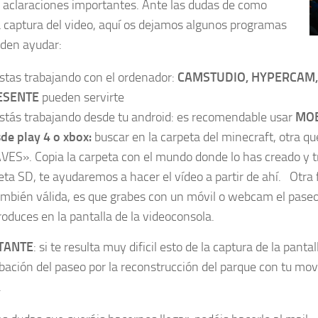
 aclaraciones importantes. Ante las dudas de como
a captura del video, aquí os dejamos algunos programas
den ayudar:
estas trabajando con el ordenador:
CAMSTUDIO, HYPERCAM,
ESENTE
pueden servirte
estás trabajando desde tu android: es recomendable usar
MO
de play 4 o xbox:
buscar en la carpeta del minecraft, otra qu
VES». Copia la carpeta con el mundo donde lo has creado y t
jeta SD, te ayudaremos a hacer el vídeo a partir de ahí. Otra
ambién válida, es que grabes con un móvil o webcam el paseo
roduces en la pantalla de la videoconsola.
TANTE
: si te resulta muy dificil esto de la captura de la pant
bación del paseo por la reconstrucción del parque con tu mov
.