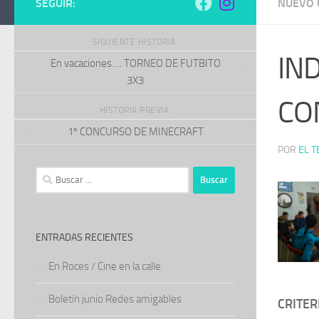
SEGUIR:
NUEVO 
SIGUIENTE HISTORIA
IN
En vacaciones…. TORNEO DE FUTBITO
3X3
CO
HISTORIA PREVIA
1º CONCURSO DE MINECRAFT
POR
EL T
Buscar:
ENTRADAS RECIENTES
En Roces / Cine en la calle
Boletín junio Redes amigables
CRITER