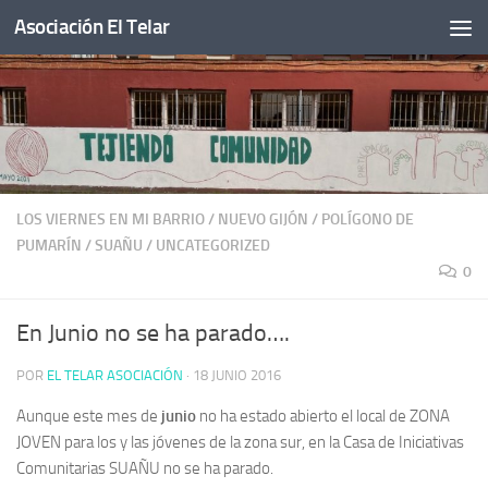
Asociación El Telar
Saltar al contenido
LOS VIERNES EN MI BARRIO
/
NUEVO GIJÓN
/
POLÍGONO DE
PUMARÍN
/
SUAÑU
/
UNCATEGORIZED
0
En Junio no se ha parado….
POR
EL TELAR ASOCIACIÓN
·
18 JUNIO 2016
Aunque este mes de
junio
no ha estado abierto el local de ZONA
JOVEN para los y las jóvenes de la zona sur, en la Casa de Iniciativas
Comunitarias SUAÑU no se ha parado.