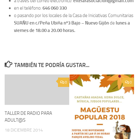
a través del correo electronico:
eltelarasociacion@gmail.com
en el teléfono:
646 060 330
o pasando por los locales de la Casa de Iniciativas Comunitarias
SUAÑU en c/Peña Ubiña nº3 Bajo – Nuevo Gijón
de
lunes a
viernes de 18.00 a 20.00 horas.
TAMBIÉN TE PODRÍA GUSTAR...
0
0
TALLER DE RADIO PARA
ADULT@S
18 DICIEMBRE 2014