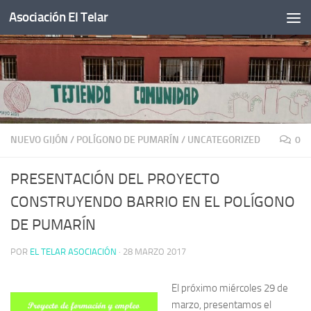
Asociación El Telar
Saltar al contenido
NUEVO GIJÓN
/
POLÍGONO DE PUMARÍN
/
UNCATEGORIZED
0
PRESENTACIÓN DEL PROYECTO
CONSTRUYENDO BARRIO EN EL POLÍGONO
DE PUMARÍN
POR
EL TELAR ASOCIACIÓN
·
28 MARZO 2017
El próximo miércoles 29 de
marzo, presentamos el