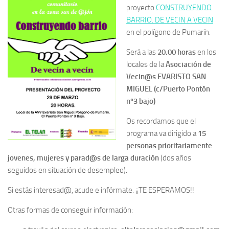
proyecto
CONSTRUYENDO
BARRIO. DE VECIN A VECIN
en el polígono de Pumarín.
Será a las
20.00 horas
en los
locales de la
Asociación de
Vecin@s EVARISTO SAN
MIGUEL (c/Puerto Pontón
nº3 bajo)
Os recordamos que el
programa va dirigido a
15
personas prioritariamente
jovenes, mujeres y parad@s de larga duración
(dos años
seguidos en situación de desempleo).
Si estás interesad@, acude e infórmate. ¡¡TE ESPERAMOS!!
Otras formas de conseguir información: