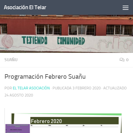
Asociación El Telar
Saltar al contenido
SUAÑU
0
Programación Febrero Suañu
POR
EL TELAR ASOCIACIÓN
· PUBLICADA
3 FEBRERO 2020
· ACTUALIZADO
24 AGOSTO 2020