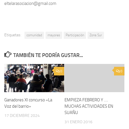
eltelarasociacion@gmail.com
Etiquetas:
comunidad
mayores
Participación
Zona Sur
TAMBIÉN TE PODRÍA GUSTAR...
0
0
Ganadores XI concurso «La
EMPIEZA FEBRERO Y ….
Voz del barrio»
MUCHAS ACTIVIDADES EN
SUAÑU
17 DICIEMBRE 2024
31 ENERO 2016