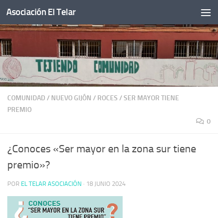
Asociación El Telar
Saltar al contenido
COMUNIDAD
/
NUEVO GIJÓN
/
ROCES
/
SER MAYOR TIENE
PREMIO
0
¿Conoces «Ser mayor en la zona sur tiene
premio»?
POR
EL TELAR ASOCIACIÓN
·
18 JUNIO 2024