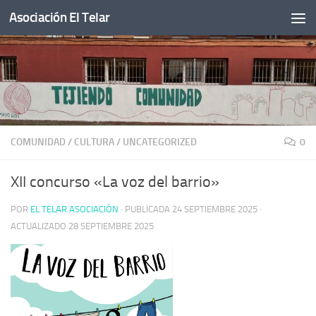
Asociación El Telar
Saltar al contenido
COMUNIDAD
/
CULTURA
/
UNCATEGORIZED
0
XII concurso «La voz del barrio»
POR
EL TELAR ASOCIACIÓN
· PUBLICADA
24 SEPTIEMBRE 2025
·
ACTUALIZADO
28 SEPTIEMBRE 2025