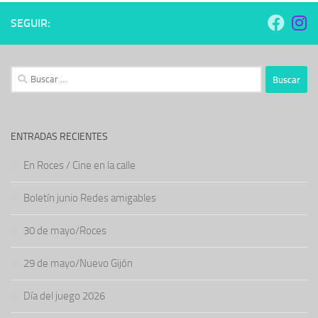
SEGUIR:
Buscar:
ENTRADAS RECIENTES
En Roces / Cine en la calle
Boletín junio Redes amigables
30 de mayo/Roces
29 de mayo/Nuevo Gijón
Día del juego 2026