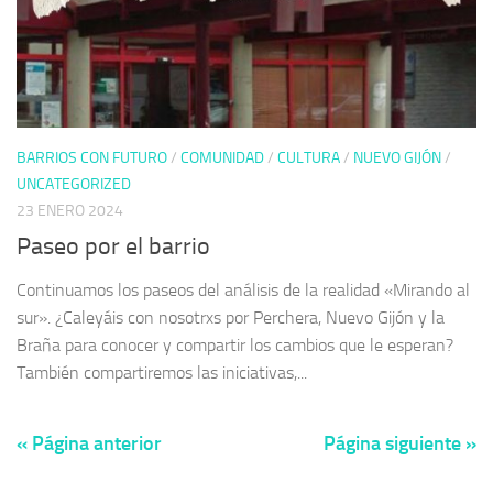
BARRIOS CON FUTURO
/
COMUNIDAD
/
CULTURA
/
NUEVO GIJÓN
/
UNCATEGORIZED
23 ENERO 2024
Paseo por el barrio
Continuamos los paseos del análisis de la realidad «Mirando al
sur». ¿Caleyáis con nosotrxs por Perchera, Nuevo Gijón y la
Braña para conocer y compartir los cambios que le esperan?
También compartiremos las iniciativas,...
« Página anterior
Página siguiente »