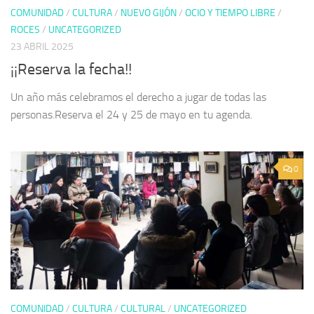
COMUNIDAD
/
CULTURA
/
NUEVO GIJÓN
/
OCIO Y TIEMPO LIBRE
/
ROCES
/
UNCATEGORIZED
23 ABRIL 2025
¡¡Reserva la fecha!!
Un año más celebramos el derecho a jugar de todas las
personas.Reserva el 24 y 25 de mayo en tu agenda.
0
COMUNIDAD
/
CULTURA
/
CULTURAL
/
UNCATEGORIZED