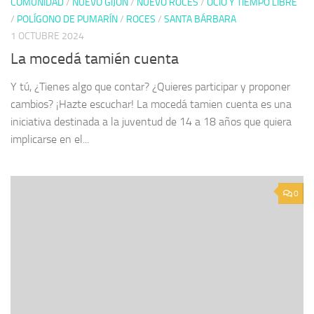
COMUNIDAD
/
NUEVO GIJÓN
/
NUEVO ROCES
/
OCIO Y TIEMPO LIBRE
/
POLÍGONO DE PUMARÍN
/
ROCES
/
SANTA BÁRBARA
1 OCTUBRE 2024
La mocedá tamién cuenta
Y tú, ¿Tienes algo que contar? ¿Quieres participar y proponer
cambios? ¡Hazte escuchar! La mocedá tamien cuenta es una
iniciativa destinada a la juventud de 14 a 18 años que quiera
implicarse en el...
0