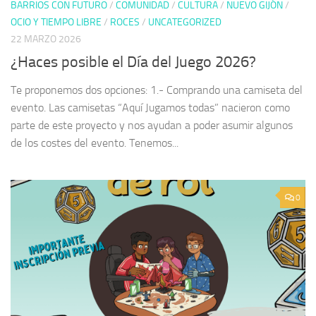
BARRIOS CON FUTURO
/
COMUNIDAD
/
CULTURA
/
NUEVO GIJÓN
/
OCIO Y TIEMPO LIBRE
/
ROCES
/
UNCATEGORIZED
22 MARZO 2026
¿Haces posible el Día del Juego 2026?
Te proponemos dos opciones: 1.- Comprando una camiseta del
evento. Las camisetas “Aquí Jugamos todas” nacieron como
parte de este proyecto y nos ayudan a poder asumir algunos
de los costes del evento. Tenemos...
0