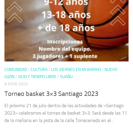
COMUNIDAD
/
CULTURA
/
LOS VIERNES EN MI BARRIO
/
NUEVO
GIJÓN
/
OCIO Y TIEMPO LIBRE
/
SUAÑU
6 JULIO 2023
Torneo basket 3×3 Santiago 2023
El próximo 21 de julio dentro de las actividades de «Santiago
2023» celebramos el torneo de basket 3×3. Será desde las 11
de la mañana en la pista de la calle Torrecerredo en el...