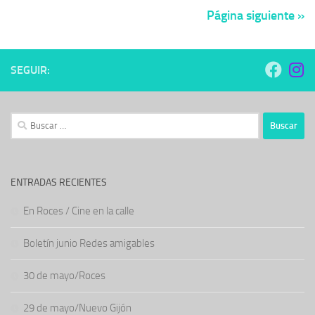
Página siguiente »
SEGUIR:
Buscar:
ENTRADAS RECIENTES
En Roces / Cine en la calle
Boletín junio Redes amigables
30 de mayo/Roces
29 de mayo/Nuevo Gijón