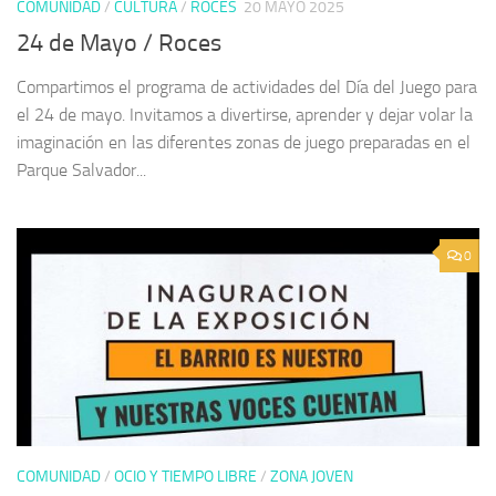
COMUNIDAD
/
CULTURA
/
ROCES
20 MAYO 2025
24 de Mayo / Roces
Compartimos el programa de actividades del Día del Juego para
el 24 de mayo. Invitamos a divertirse, aprender y dejar volar la
imaginación en las diferentes zonas de juego preparadas en el
Parque Salvador...
0
COMUNIDAD
/
OCIO Y TIEMPO LIBRE
/
ZONA JOVEN