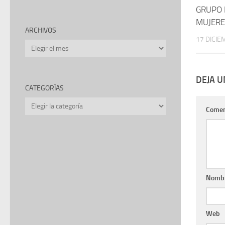
GRUPO 
MUJERE
ARCHIVOS
17 DICIE
Archivos
DEJA 
CATEGORÍAS
Categorías
Comen
Nomb
Web