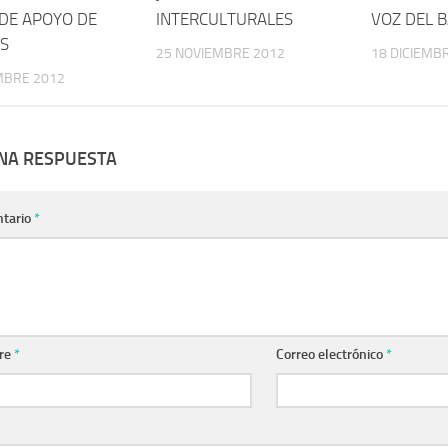
DE APOYO DE
INTERCULTURALES
VOZ DEL 
S
25 NOVIEMBRE 2012
18 DICIEMB
MBRE 2012
UNA RESPUESTA
tario
*
re
*
Correo electrónico
*