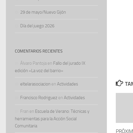
29 de mayo/Nuevo Gijón
Día del juego 2026
COMENTARIOS RECIENTES
Álvaro Pantoja
en
Fallo del jurado IX
edición «La voz del barrio»
TAM
eltelarasociacion
en
Actividades
Francisco Rodriguez
en
Actividades
Fran
en
Escuela de Verano: Técnicas y
herramientas para la Acción Social
Comunitaria
PRÓXIM