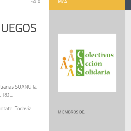
0
MÁS
 JUEGOS
ntiarias SUAÑU la
E ROL.
ntate. Todavía
MIEMBROS DE: