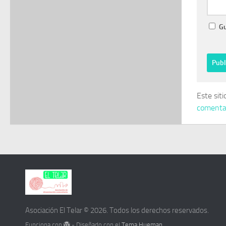
Gu
Este sit
comentar
Asociación El Telar © 2026. Todos los derechos reservados.
Funciona con
- Diseñado con el
Tema Hueman