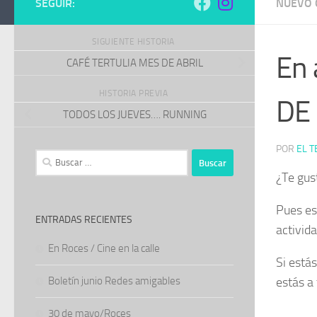
SEGUIR:
NUEVO 
SIGUIENTE HISTORIA
En 
CAFÉ TERTULIA MES DE ABRIL
HISTORIA PREVIA
DE
TODOS LOS JUEVES…. RUNNING
POR
EL T
Buscar:
¿Te gus
Pues es
ENTRADAS RECIENTES
activid
En Roces / Cine en la calle
Si está
Boletín junio Redes amigables
estás a 
30 de mayo/Roces