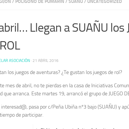
GIJÓN
/
POLÍGONO DE PUMARÍN
/
SUAÑU
/
UNCATEGORIZED
abril… Llegan a SUAÑU los
 ROL
ELAR ASOCIACIÓN
·
21 ABRIL 2016
tan los juegos de aventuras? ¿Te gustan los juegos de rol?
te mes de abril, no te pierdas en la casa de Iniciativas Comu
ad que arranca. Este martes 19, arrancó el grupo de JUEGO D
s interesad@, pasa por c/Peña Ubiña nº3 bajo (SUAÑU) y apú
tiempo de participar.