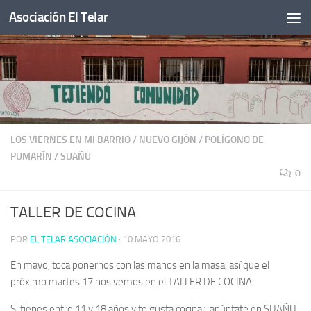
Asociación El Telar
Saltar al contenido
LOS VIERNES EN MI BARRIO
/
NUEVO GIJÓN
/
POLÍGONO DE
PUMARÍN
/
SUAÑU
0
TALLER DE COCINA
POR
EL TELAR ASOCIACIÓN
·
10 MAYO 2016
En mayo, toca ponernos con las manos en la masa, así que el
próximo martes 17 nos vemos en el TALLER DE COCINA.
Si tienes entre 11 y 18 años y te gusta cocinar, apúntate en SUAÑU