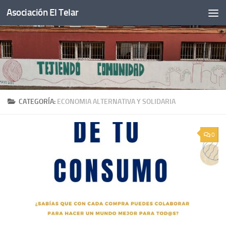
Asociación El Telar
Saltar al contenido
CATEGORÍA:
ECONOMIA ALTERNATIVA Y SOLIDARIA
0