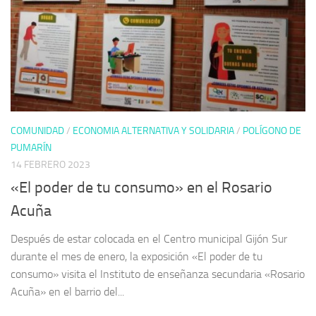
COMUNIDAD
/
ECONOMIA ALTERNATIVA Y SOLIDARIA
/
POLÍGONO DE
PUMARÍN
14 FEBRERO 2023
«El poder de tu consumo» en el Rosario
Acuña
Después de estar colocada en el Centro municipal Gijón Sur
durante el mes de enero, la exposición «El poder de tu
consumo» visita el Instituto de enseñanza secundaria «Rosario
Acuña» en el barrio del...