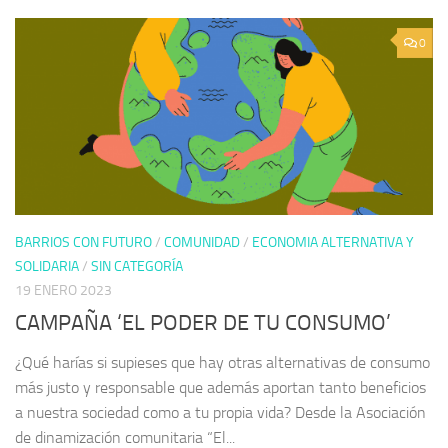
0
BARRIOS CON FUTURO
/
COMUNIDAD
/
ECONOMIA ALTERNATIVA Y
SOLIDARIA
/
SIN CATEGORÍA
19 ENERO 2023
CAMPAÑA ‘EL PODER DE TU CONSUMO’
¿Qué harías si supieses que hay otras alternativas de consumo
más justo y responsable que además aportan tanto beneficios
a nuestra sociedad como a tu propia vida? Desde la Asociación
de dinamización comunitaria “El...