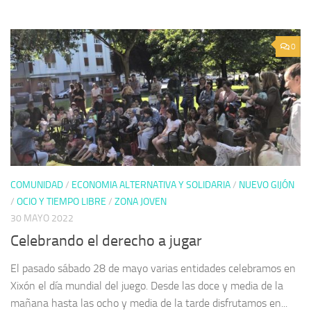
0
COMUNIDAD
/
ECONOMIA ALTERNATIVA Y SOLIDARIA
/
NUEVO GIJÓN
/
OCIO Y TIEMPO LIBRE
/
ZONA JOVEN
30 MAYO 2022
Celebrando el derecho a jugar
El pasado sábado 28 de mayo varias entidades celebramos en
Xixón el día mundial del juego. Desde las doce y media de la
mañana hasta las ocho y media de la tarde disfrutamos en...