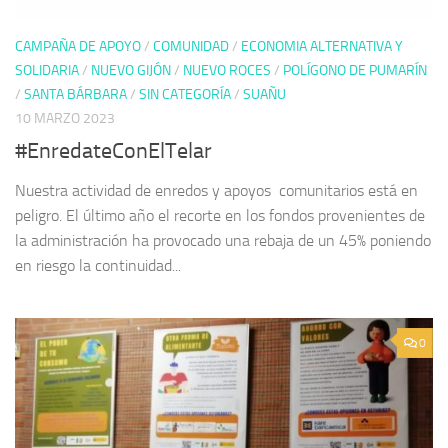
CAMPAÑA DE APOYO
/
COMUNIDAD
/
ECONOMIA ALTERNATIVA Y
SOLIDARIA
/
NUEVO GIJÓN
/
NUEVO ROCES
/
POLÍGONO DE PUMARÍN
/
SANTA BÁRBARA
/
SIN CATEGORÍA
/
SUAÑU
10 MARZO 2023
#EnredateConElTelar
Nuestra actividad de enredos y apoyos comunitarios está en
peligro. El último año el recorte en los fondos provenientes de
la administración ha provocado una rebaja de un 45% poniendo
en riesgo la continuidad...
0