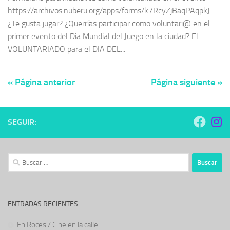
https://archivos.nuberu.org/apps/forms/k7RcyZjBaqPAqpkJ
¿Te gusta jugar? ¿Querrías participar como voluntari@ en el
primer evento del Dia Mundial del Juego en la ciudad? El
VOLUNTARIADO para el DIA DEL...
« Página anterior
Página siguiente »
SEGUIR:
Buscar:
ENTRADAS RECIENTES
En Roces / Cine en la calle